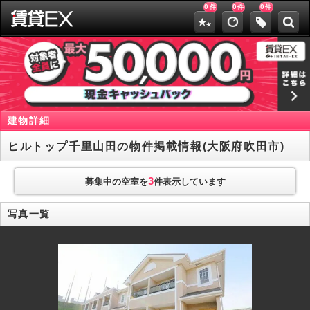
0
0
0
件
件
件
建物詳細
ヒルトップ千里山田の物件掲載情報(大阪府吹田市)
3
募集中の空室を
件表示しています
写真一覧