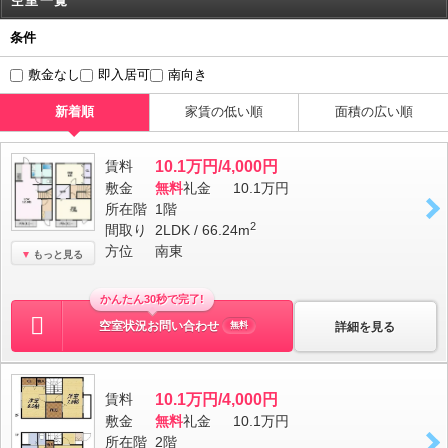
空室一覧
条件
敷金なし
即入居可
南向き
新着順
家賃の低い順
面積の広い順
賃料
10.1万円/4,000円
敷金
無料
礼金
10.1万円
所在階
1階
2
間取り
2LDK / 66.24m
方位
南東
もっと見る
かんたん30秒で完了!
空室状況お問い合わせ
詳細を見る
無料
賃料
10.1万円/4,000円
敷金
無料
礼金
10.1万円
所在階
2階