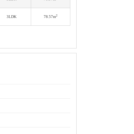
2
3LDK
78.57m