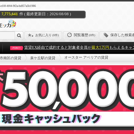
44-9f2a-bdf57a5b1986
7,775,641
件 ( 最終更新日：2026/08/08 )
閲覧履歴
保存した検索
お気に入り
(
0件
)
(0件)
賃貸EX経由で成約すると対象者全員が
最大5万円
もらえるキャ
POINT!
オースター アベリアの賃貸
市南区の賃貸
泉ケ丘駅の賃貸