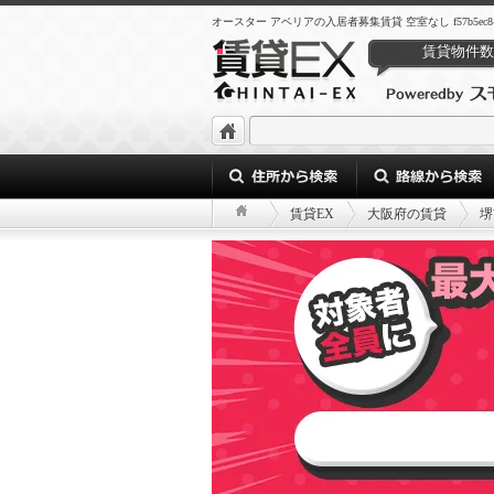
オースター アベリアの入居者募集賃貸 空室なし f57b5ec8-e10f-4f
賃貸物件数
賃貸EX
大阪府の賃貸
堺