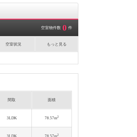
0
空室物件数
件
空室状況
もっと見る
間取
面積
2
3LDK
78.57m
2
3LDK
78.57m