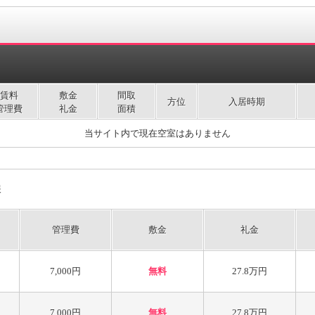
賃料
敷金
間取
方位
入居時期
管理費
礼金
面積
当サイト内で現在空室はありません
報
管理費
敷金
礼金
7,000円
無料
27.8万円
7,000円
無料
27.8万円