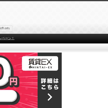
条件
(0件)
ンペーン！