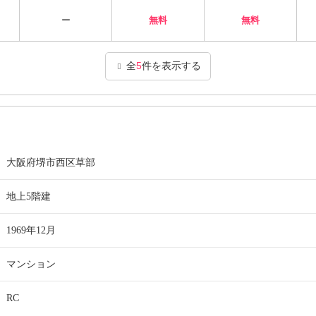
ー
無料
無料
全
5
件を表示する
大阪府堺市西区草部
地上5階建
1969年12月
マンション
RC