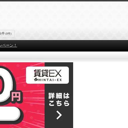
条件
(0件)
ンペーン！