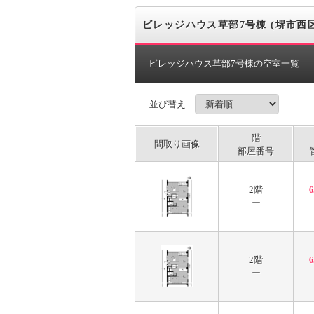
ビレッジハウス草部7号棟 (堺市西区
ビレッジハウス草部7号棟の空室一覧
並び替え
階
間取り画像
部屋番号
2階
ー
2階
ー