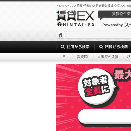
ビレッジハウス草部7号棟の入居者募集賃貸 空室あり efd9343d-f898
賃貸物件数
賃貸EX
大阪府の賃貸
堺