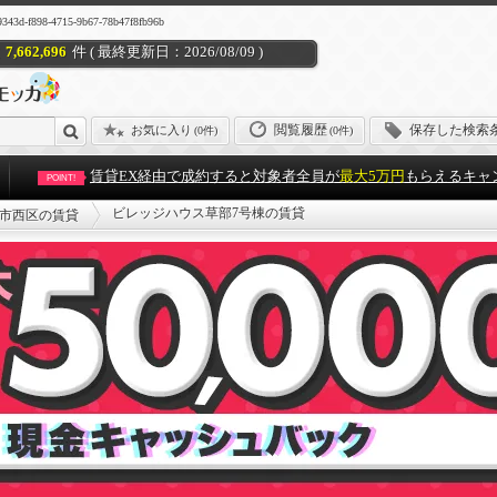
-4715-9b67-78b47f8fb96b
7,662,696
件 ( 最終更新日：2026/08/09 )
閲覧履歴
保存した検索
お気に入り
(
0件
)
(0件)
賃貸EX経由で成約すると対象者全員が
最大5万円
もらえるキャ
POINT!
ビレッジハウス草部7号棟の賃貸
市西区の賃貸