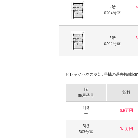
2階
0204号室
5階
0502号室
ビレッジハウス草部7号棟の過去掲載物
階
賃料
部屋番号
1階
6.0万円
ー
5階
5.1万円
503号室