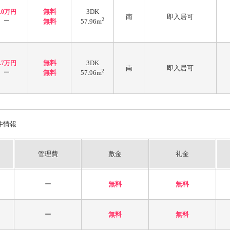
無料
3DK
6.0万円
南
即入居可
2
ー
無料
57.96m
無料
3DK
5.7万円
南
即入居可
2
ー
無料
57.96m
件情報
管理費
敷金
礼金
ー
無料
無料
ー
無料
無料