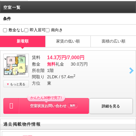
空室一覧
条件
敷金なし
即入居可
南向き
新着順
家賃の低い順
面積の広い順
賃料
14.3万円/7,000円
敷金
無料
礼金
30.0万円
所在階
1階
2
間取り
2LDK / 57.4m
方位
東
もっと見る
かんたん30秒で完了!
空室状況お問い合わせ
詳細を見る
無料
過去掲載物件情報