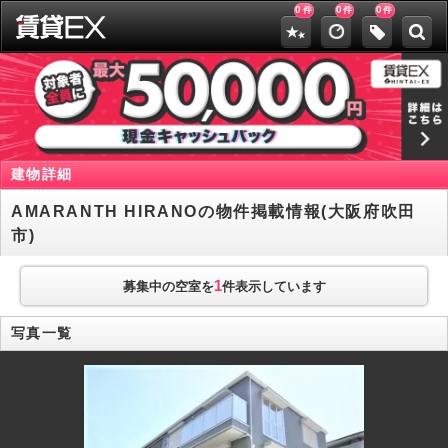
0
0
0
件
件
件
建物詳細
AMARANTH HIRANOの物件掲載情報(大阪府吹田
市)
1
募集中の空室を
件表示しています
写真一覧