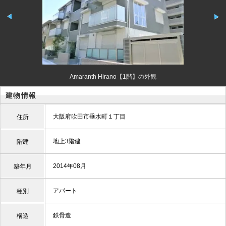
Amaranth Hirano【1階】の外観
建物情報
大阪府吹田市垂水町１丁目
住所
地上3階建
階建
2014年08月
築年月
アパート
種別
鉄骨造
構造