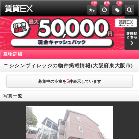
0
0
0
件
件
件
建物詳細
ニシシンヴィレッジの物件掲載情報(大阪府東大阪市)
5
募集中の空室を
件表示しています
写真一覧