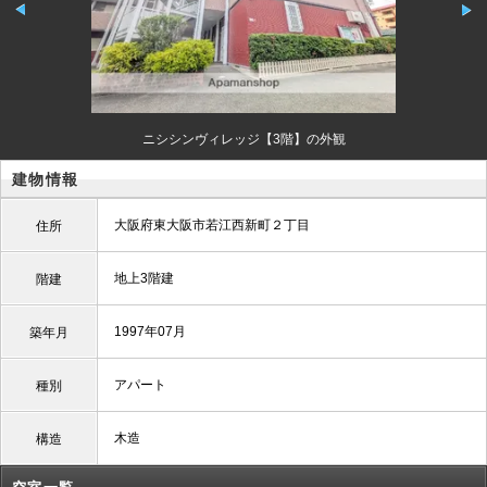
ニシシンヴィレッジ【3階】の外観
建物情報
大阪府東大阪市若江西新町２丁目
住所
地上3階建
階建
1997年07月
築年月
アパート
種別
木造
構造