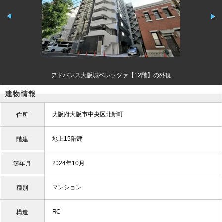
アドバンス大阪城ベレッツァ【12階】の外観
建物情報
大阪府大阪市中央区北新町
住所
地上15階建
階建
2024年10月
築年月
マンション
種別
RC
構造