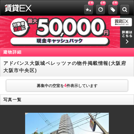
0
0
0
件
件
件
建物詳細
アドバンス大阪城ベレッツァの物件掲載情報(大阪府
大阪市中央区)
4
募集中の空室を
件表示しています
写真一覧