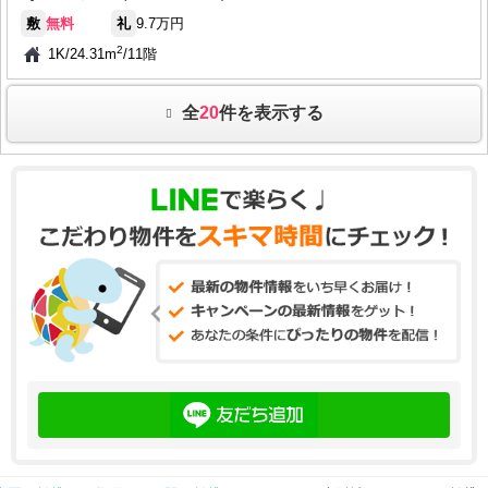
敷
無料
礼
9.7万円
2
1K
/
24.31m
/
11階
全
20
件を表示する