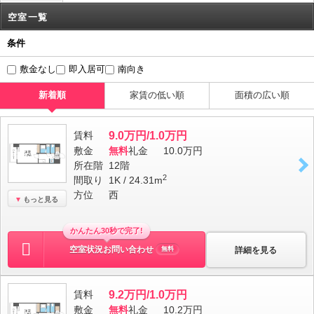
空室一覧
条件
敷金なし
即入居可
南向き
新着順
家賃の低い順
面積の広い順
賃料
9.0万円/1.0万円
敷金
無料
礼金
10.0万円
所在階
12階
2
間取り
1K / 24.31m
方位
西
もっと見る
かんたん30秒で完了!
空室状況お問い合わせ
詳細を見る
無料
賃料
9.2万円/1.0万円
敷金
無料
礼金
10.2万円