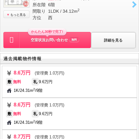
所在階
6階
2
間取り
1LDK / 34.12m
もっと見る
方位
西
かんたん30秒で完了!
空室状況お問い合わせ
詳細を見る
無料
過去掲載物件情報
8.6万円
(管理費 1.0万円)
敷
無料
礼
9.6万円
2
1K
/
24.31m
/
9階
8.6万円
(管理費 1.0万円)
敷
無料
礼
9.6万円
2
1K
/
24.31m
/
9階
8.7万円
(管理費 1.0万円)