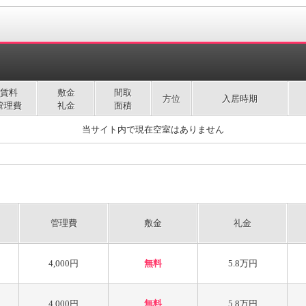
賃料
敷金
間取
方位
入居時期
管理費
礼金
面積
当サイト内で現在空室はありません
管理費
敷金
礼金
4,000円
無料
5.8万円
4,000円
無料
5.8万円