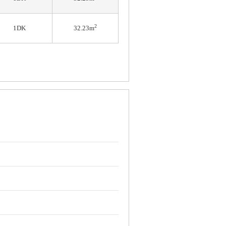
2
1DK
32.23m