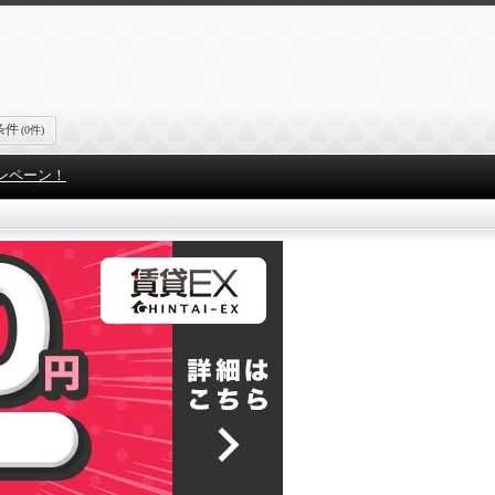
条件
(0件)
ンペーン！