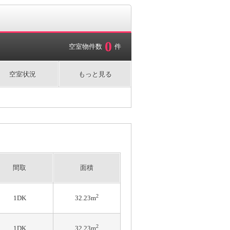
0
空室物件数
件
空室状況
もっと見る
間取
面積
2
1DK
32.23m
2
1DK
32.23m