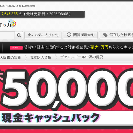
6-921e-ea423d03f0de
7,646,385
件 ( 最終更新日：2026/08/08 )
閲覧履歴
保存した検索
お気に入り
(
0件
)
(0件)
賃貸EX経由で成約すると対象者全員が
最大5万円
もらえるキャ
POINT!
ヴァロンドール中野の賃貸
大阪市の賃貸
荒本駅の賃貸