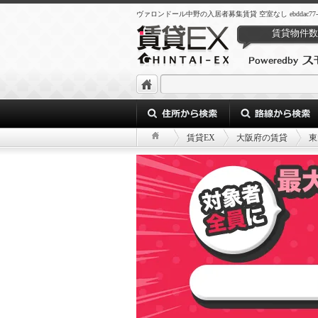
ヴァロンドール中野の入居者募集賃貸 空室なし ebddac77-c3a9-49f
賃貸物件数
賃貸EX
大阪府の賃貸
東