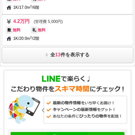
2
1K
/
17.0m
/
6階
4.2万円
(管理費 5,000円)
敷
無料
礼
無料
2
1K
/
20.0m
/
2階
全
13
件を表示する