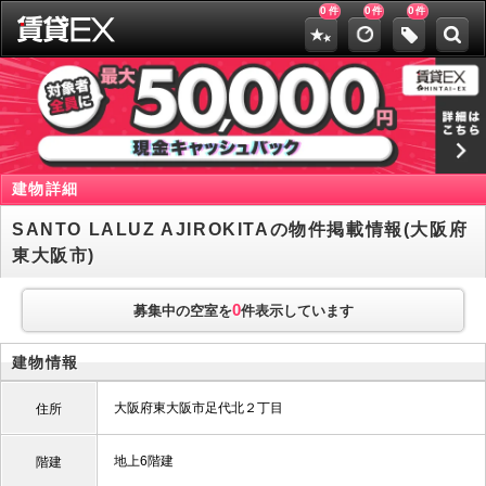
0
0
0
件
件
件
建物詳細
SANTO LALUZ AJIROKITAの物件掲載情報(大阪府
東大阪市)
0
募集中の空室を
件表示しています
建物情報
大阪府東大阪市足代北２丁目
住所
地上6階建
階建