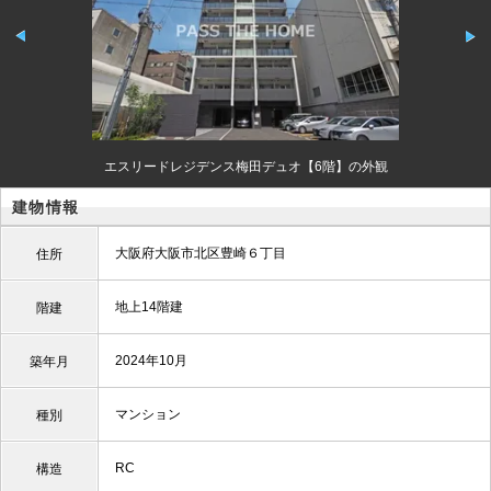
エスリードレジデンス梅田デュオ【6階】の外観
建物情報
大阪府大阪市北区豊崎６丁目
住所
地上14階建
階建
2024年10月
築年月
マンション
種別
RC
構造