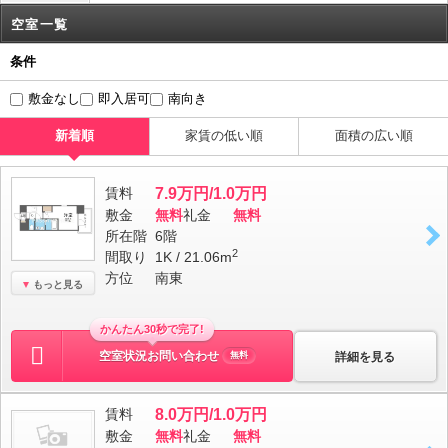
空室一覧
条件
敷金なし
即入居可
南向き
新着順
家賃の低い順
面積の広い順
賃料
7.9万円/1.0万円
敷金
無料
礼金
無料
所在階
6階
2
間取り
1K / 21.06m
方位
南東
もっと見る
かんたん30秒で完了!
空室状況お問い合わせ
詳細を見る
無料
賃料
8.0万円/1.0万円
敷金
無料
礼金
無料