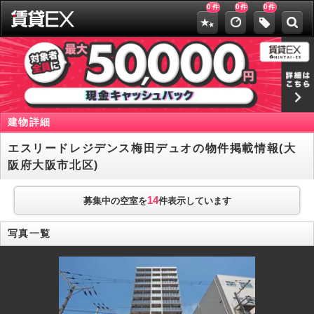
0
0
0
件
件
件
建物詳細
エスリードレジデンス梅田デュオの物件掲載情報(大
阪府大阪市北区)
14
募集中の空室を
件表示しています
写真一覧