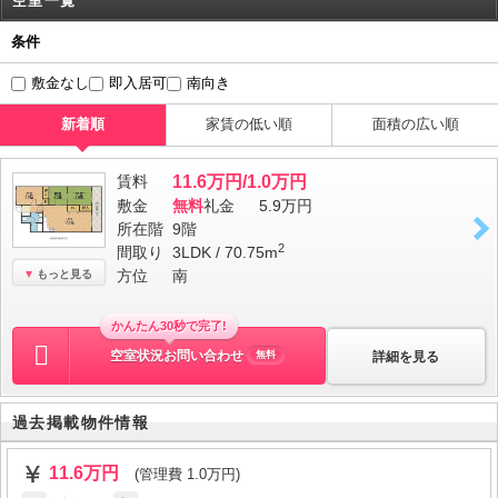
空室一覧
条件
敷金なし
即入居可
南向き
新着順
家賃の低い順
面積の広い順
賃料
11.6万円/1.0万円
敷金
無料
礼金
5.9万円
所在階
9階
2
間取り
3LDK / 70.75m
方位
南
もっと見る
かんたん30秒で完了!
空室状況お問い合わせ
詳細を見る
無料
過去掲載物件情報
11.6万円
(管理費 1.0万円)