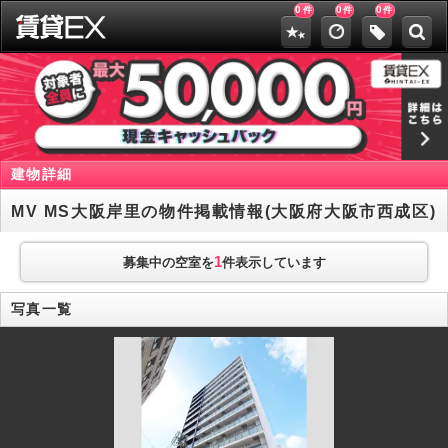
0
0
0
件
件
件
建物詳細
MV MS大阪岸里の物件掲載情報(大阪府大阪市西成区)
1
募集中の空室を
件表示しています
写真一覧