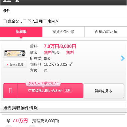
空室一覧
条件
敷金なし
即入居可
南向き
新着順
家賃の低い順
面積の広い順
賃料
7.0万円/8,000円
敷金
無料
礼金
無料
所在階
9階
2
間取り
1LDK / 28.02m
もっと見る
方位
東
かんたん30秒で完了!
空室状況お問い合わせ
詳細を見る
無料
過去掲載物件情報
7.0万円
(管理費 8,000円)