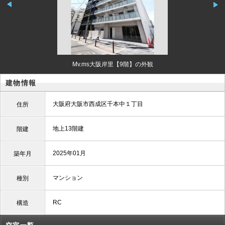
Mv.ms大阪岸里【9階】の外観
建物情報
大阪府大阪市西成区千本中１丁目
住所
地上13階建
階建
2025年01月
築年月
マンション
種別
RC
構造