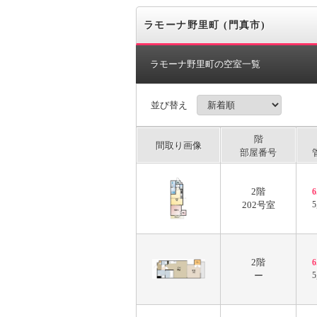
ラモーナ野里町 (門真市)
ラモーナ野里町の空室一覧
並び替え
階
間取り画像
部屋番号
2階
202号室
5
2階
ー
5