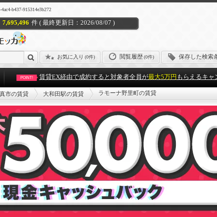
b437-915314e3b272
7,695,496
件 ( 最終更新日：2026/08/07 )
閲覧履歴
保存した検索
お気に入り
(
0件
)
(0件)
賃貸EX経由で成約すると対象者全員が
最大5万円
もらえるキャ
POINT!
ラモーナ野里町の賃貸
真市の賃貸
大和田駅の賃貸