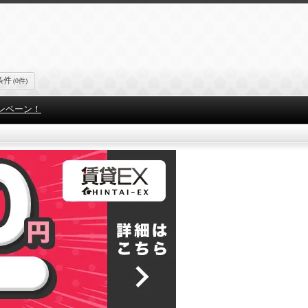
条件
(0件)
ンペーン！