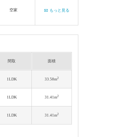
空家
📧
もっと見る
間取
面積
2
1LDK
33.58m
2
1LDK
31.41m
2
1LDK
31.41m