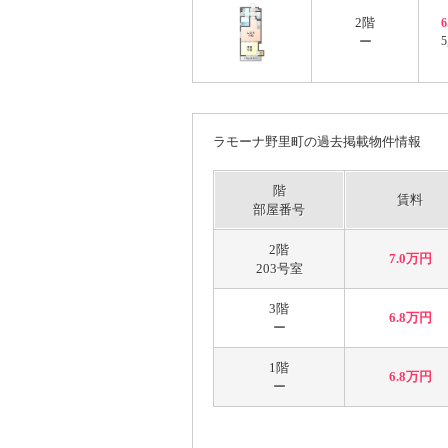
2階
ー
5
ラモーナ野里町の過去掲載物件情報
階
賃料
部屋番号
2階
7.0万円
203号室
3階
6.8万円
ー
1階
6.8万円
ー