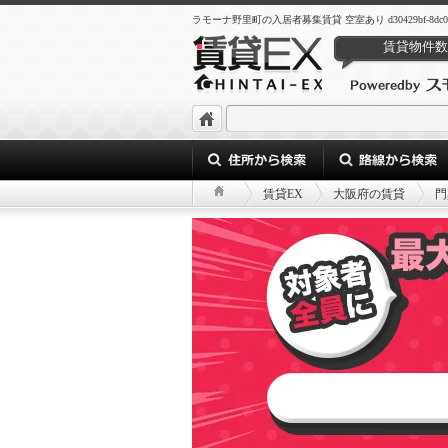
ラモーナ野里町の入居者募集賃貸 空室あり d30429bf-8dc0-4ac4-
賃貸物件数
賃貸EX
大阪府の賃貸
門