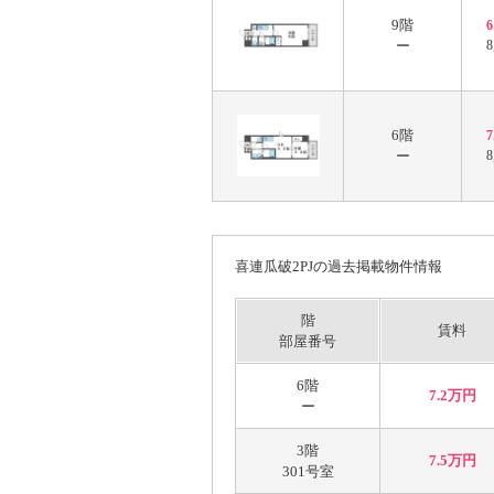
9階
ー
8
6階
ー
8
喜連瓜破2PJの過去掲載物件情報
階
賃料
部屋番号
6階
7.2万円
ー
3階
7.5万円
301号室