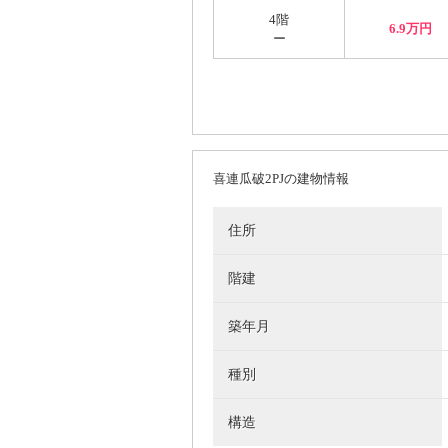
4階
6.9万円
ー
喜連瓜破2PJの建物情報
住所
階建
築年月
種別
構造