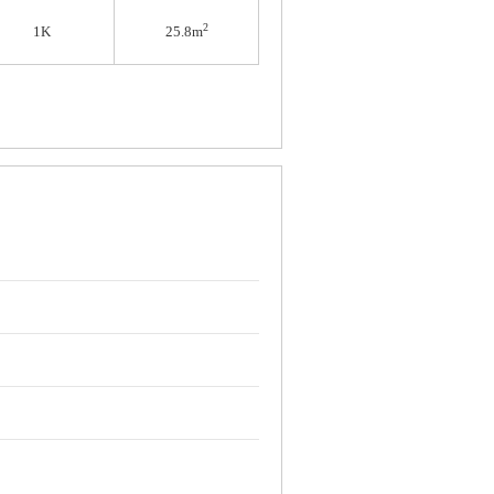
2
1K
25.8m