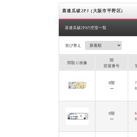
喜連瓜破2PJ (大阪市平野区)
喜連瓜破2PJの空室一覧
並び替え
階
間取り画像
部屋番号
8階
ー
8
9階
ー
8