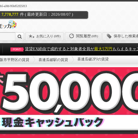
fd-95bf52f25f13
7,778,777
件 ( 最終更新日：2026/08/07 )
閲覧履歴
保存した検索
お気に入り
(
0件
)
(0件)
賃貸EX経由で成約すると対象者全員が
最大5万円
もらえるキャ
POINT!
喜連瓜破2PJの賃貸
阪市平野区の賃貸
喜連瓜破駅の賃貸