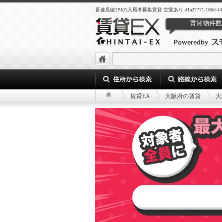
喜連瓜破2PJの入居者募集賃貸 空室あり d1a27771-166d-44b5-a3
賃貸物件数
賃貸EX
大阪府の賃貸
大