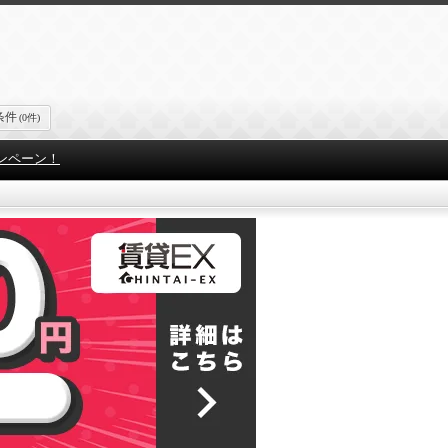
条件
(0件)
ンペーン！