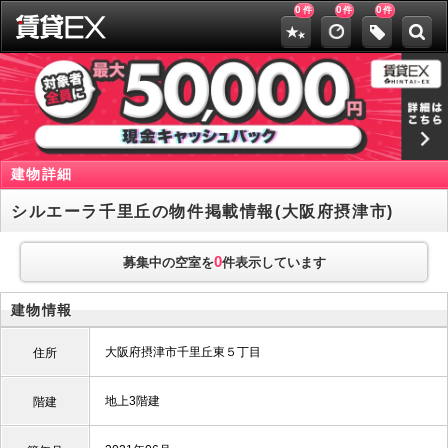
0
0
0
件
件
件
建物詳細
シルエーラ千里丘の物件掲載情報(大阪府摂津市)
0
募集中の空室を
件表示しています
建物情報
大阪府摂津市千里丘東５丁目
住所
地上3階建
階建