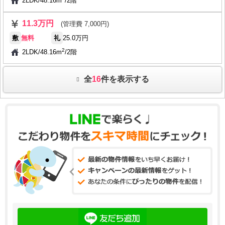
2LDK
/
48.16m
/
2階
11.3万円
(管理費 7,000円)
敷
無料
礼
25.0万円
2
2LDK
/
48.16m
/
2階
全
16
件を表示する