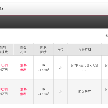
区)
賃料
敷金
間取
方位
入居時期
管理費
礼金
面積
無料
1K
お問い合わせくださ
お
7.1万円
北
2
1.0万円
無料
24.53m
い。
無料
1K
お
6.9万円
北
即入居可
2
1.0万円
無料
24.53m