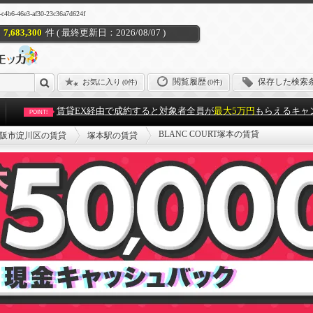
6e3-af30-23c36a7d624f
7,683,300
件 ( 最終更新日：2026/08/07 )
閲覧履歴
保存した検索
お気に入り
(
0件
)
(0件)
賃貸EX経由で成約すると対象者全員が
最大5万円
もらえるキャ
POINT!
BLANC COURT塚本の賃貸
阪市淀川区の賃貸
塚本駅の賃貸