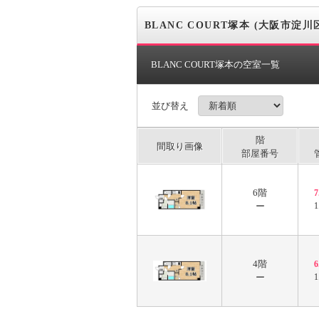
BLANC COURT塚本 (大阪市淀川
BLANC COURT塚本の空室一覧
並び替え
階
間取り画像
部屋番号
6階
ー
4階
ー