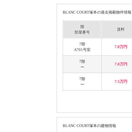
BLANC COURT塚本の過去掲載物件情報
階
賃料
部屋番号
7階
7.0万円
A701号室
7階
7.0万円
ー
7階
7.5万円
ー
BLANC COURT塚本の建物情報