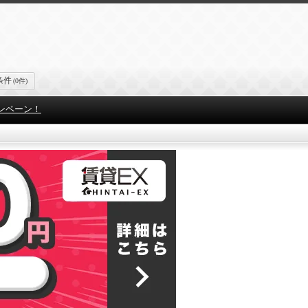
条件
(0件)
ンペーン！