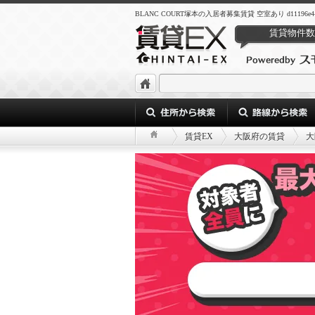
BLANC COURT塚本の入居者募集賃貸 空室あり d11196e4-c4b6-4
賃貸物件数
賃貸EX
大阪府の賃貸
大