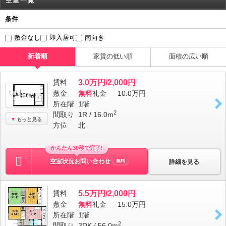
空室一覧
条件
敷金なし
即入居可
南向き
新着順
家賃の低い順
面積の広い順
賃料
3.0万円/2,000円
敷金
無料
礼金
10.0万円
所在階
1階
2
間取り
1R / 16.0m
もっと見る
方位
北
かんたん30秒で完了!
空室状況お問い合わせ
詳細を見る
無料
賃料
5.5万円/2,000円
敷金
無料
礼金
15.0万円
所在階
1階
2
間取り
3DK / 56.0m