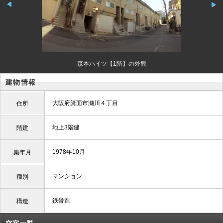
森本ハイツ【1階】の外観
建物情報
大阪府箕面市瀬川４丁目
住所
地上3階建
階建
1978年10月
築年月
マンション
種別
鉄骨造
構造