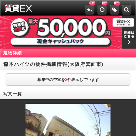
0
0
0
件
件
件
建物詳細
森本ハイツの物件掲載情報(大阪府箕面市)
2
募集中の空室を
件表示しています
写真一覧