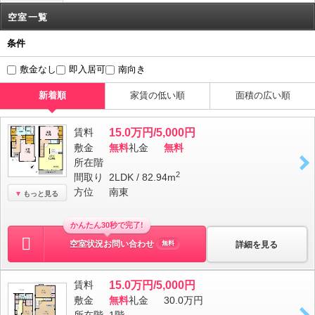
空室一覧
条件
敷金なし
即入居可
南向き
新着順
家賃の低い順
面積の広い順
賃料
15.0万円/5,000円
敷金
無料
礼金
無料
所在階
2
間取り
2LDK / 82.94m
方位
南東
もっと見る
かんたん30秒で完了!
空室状況お問い合わせ
詳細を見る
無料
賃料
15.0万円/5,000円
敷金
無料
礼金
30.0万円