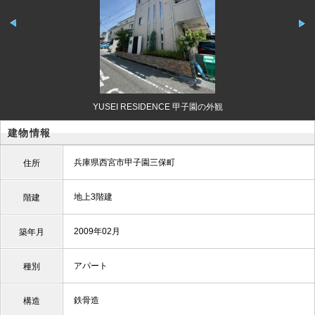
YUSEI RESIDENCE 甲子園の外観
建物情報
兵庫県西宮市甲子園三保町
住所
地上3階建
階建
2009年02月
築年月
アパート
種別
鉄骨造
構造