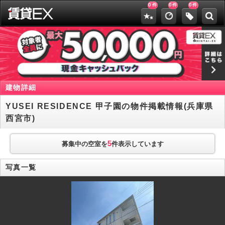
0
0
0
件
件
件
建物詳細
YUSEI RESIDENCE 甲子園の物件掲載情報(兵庫県
西宮市)
5
募集中の空室を
件表示しています
写真一覧