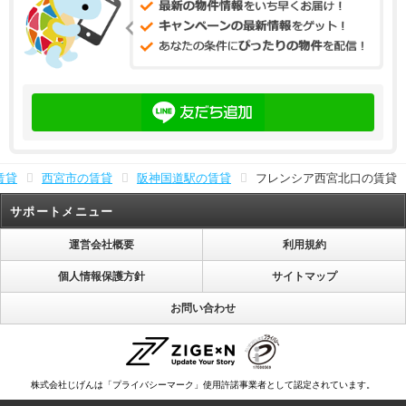
賃貸
西宮市の賃貸
阪神国道駅の賃貸
フレンシア西宮北口の賃貸
サポートメニュー
運営会社概要
利用規約
個人情報保護方針
サイトマップ
お問い合わせ
株式会社じげんは「プライバシーマーク」使用許諾事業者として認定されています。