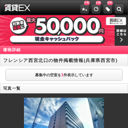
0
0
0
件
件
件
建物詳細
フレンシア西宮北口の物件掲載情報(兵庫県西宮市)
1
募集中の空室を
件表示しています
写真一覧