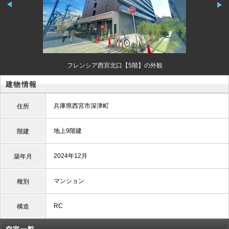
フレンシア西宮北口【5階】の外観
建物情報
兵庫県西宮市深津町
住所
地上9階建
階建
2024年12月
築年月
マンション
種別
RC
構造