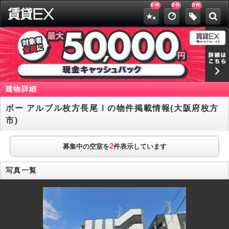
0
0
0
件
件
件
建物詳細
ボー アルブル枚方長尾Ⅰの物件掲載情報(大阪府枚方
市)
2
募集中の空室を
件表示しています
写真一覧