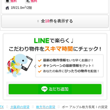
敷
無料
礼
無料
2
1R
/
21.0m
/
2階
全
18
件を表示する
EX
大阪府の賃貸
枚方市の賃貸
ボー アルブル枚方長尾Ⅰの賃貸