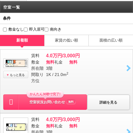
空室一覧
条件
敷金なし
即入居可
南向き
新着順
家賃の低い順
面積の広い順
賃料
4.0万円/3,000円
敷金
無料
礼金
無料
所在階
3階
2
間取り
1K / 21.0m
もっと見る
方位
かんたん30秒で完了!
空室状況お問い合わせ
詳細を見る
無料
賃料
4.0万円/3,000円
敷金
無料
礼金
無料
所在階
3階