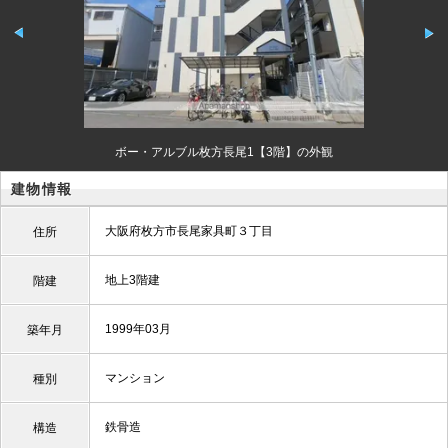
ボー・アルブル枚方長尾1【3階】の外観
建物情報
大阪府枚方市長尾家具町３丁目
住所
地上3階建
階建
1999年03月
築年月
マンション
種別
鉄骨造
構造