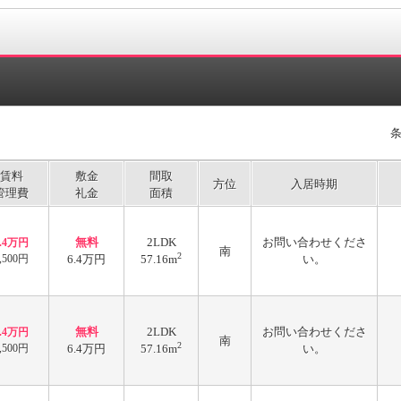
賃料
敷金
間取
方位
入居時期
管理費
礼金
面積
無料
2LDK
お問い合わせくださ
6.4万円
南
2
,500円
6.4万円
57.16m
い。
無料
2LDK
お問い合わせくださ
6.4万円
南
2
,500円
6.4万円
57.16m
い。