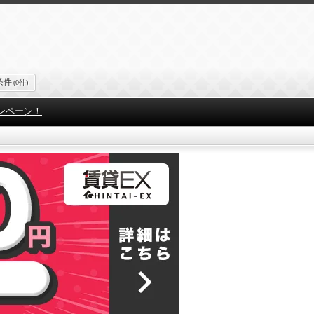
条件
(0件)
ンペーン！