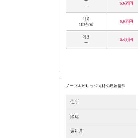
ー
6.6万円
ー
1階
6.6万円
103号室
2階
6.4万円
ー
ノーブルビレッジ高柳の建物情報
住所
階建
築年月