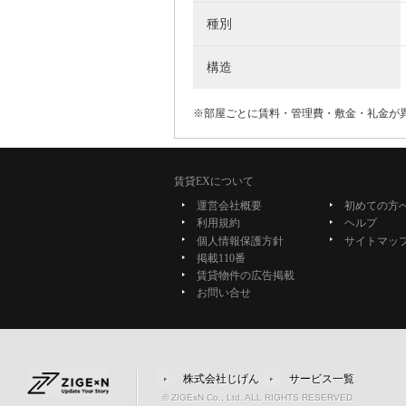
種別
構造
※部屋ごとに賃料・管理費・敷金・礼金が
賃貸EXについて
運営会社概要
初めての方
利用規約
ヘルプ
個人情報保護方針
サイトマッ
掲載110番
賃貸物件の広告掲載
お問い合せ
株式会社じげん
サービス一覧
© ZIGExN Co., Ltd. ALL RIGHTS RESERVED.