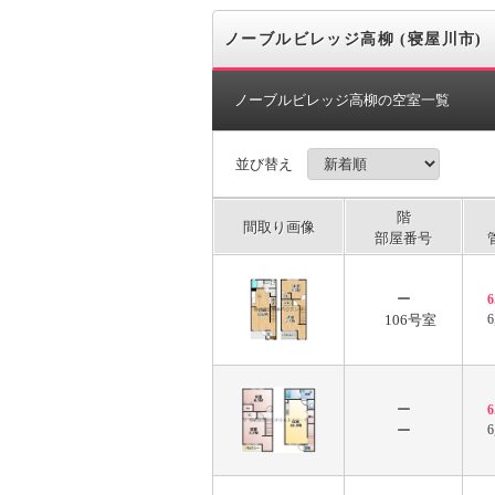
ノーブルビレッジ高柳 (寝屋川市)
ノーブルビレッジ高柳の空室一覧
並び替え
階
間取り画像
部屋番号
ー
106号室
6
ー
ー
6