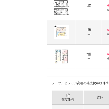
1階
ー
6
1階
ー
6
2階
ー
6
ノーブルビレッジ高柳の過去掲載物件情
階
賃料
部屋番号