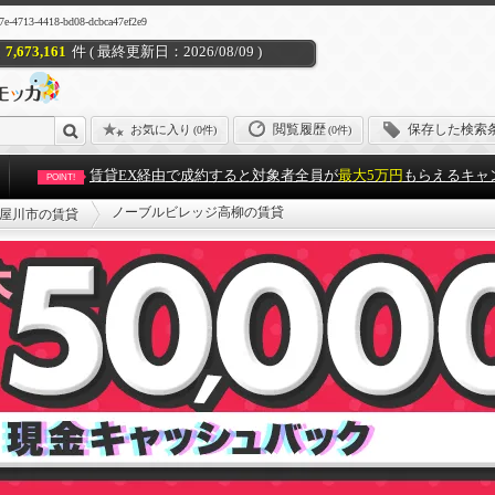
418-bd08-dcbca47ef2e9
7,673,161
件 ( 最終更新日：2026/08/09 )
閲覧履歴
保存した検索
お気に入り
(
0件
)
(0件)
賃貸EX経由で成約すると対象者全員が
最大5万円
もらえるキャ
POINT!
ノーブルビレッジ高柳の賃貸
屋川市の賃貸