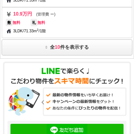
3LDK
/
71.33m
/
1階
10.9万円
(管理費 ー)
敷
無料
礼
無料
2
3LDK
/
71.33m
/
1階
全
10
件を表示する