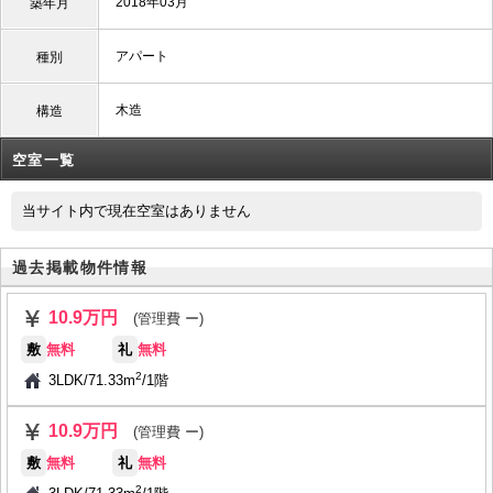
2018年03月
築年月
アパート
種別
木造
構造
空室一覧
当サイト内で現在空室はありません
過去掲載物件情報
10.9万円
(管理費 ー)
敷
無料
礼
無料
2
3LDK
/
71.33m
/
1階
10.9万円
(管理費 ー)
敷
無料
礼
無料
2