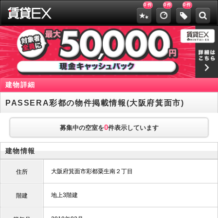
0
0
0
件
件
件
建物詳細
PASSERA彩都の物件掲載情報(大阪府箕面市)
0
募集中の空室を
件表示しています
建物情報
大阪府箕面市彩都粟生南２丁目
住所
地上3階建
階建