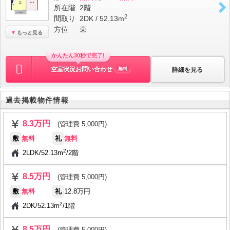
所在階
2階
2
間取り
2DK / 52.13m
方位
東
もっと見る
かんたん30秒で完了!
空室状況お問い合わせ
詳細を見る
無料
過去掲載物件情報
8.3万円
(管理費 5,000円)
敷
無料
礼
無料
2
2LDK
/
52.13m
/
2階
8.5万円
(管理費 5,000円)
敷
無料
礼
12.8万円
2
2DK
/
52.13m
/
1階
8.5万円
(管理費 5,000円)