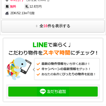
敷
無料
礼
12.8万円
2
2DK
/
52.13m
/
1階
全
16
件を表示する