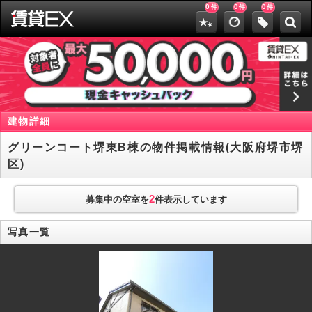
0
0
0
件
件
件
建物詳細
グリーンコート堺東B棟の物件掲載情報(大阪府堺市堺
区)
2
募集中の空室を
件表示しています
写真一覧