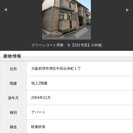
グリーンコート堺東 Ｂ【201号室】の外観
建物情報
大阪府堺市堺区中田出井町１丁
住所
地上2階建
階建
2004年12月
築年月
アパート
種別
軽量鉄骨
構造