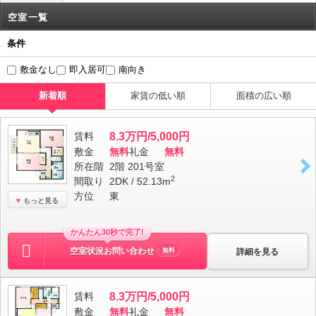
空室一覧
条件
敷金なし
即入居可
南向き
新着順
家賃の低い順
面積の広い順
賃料
8.3万円/5,000円
敷金
無料
礼金
無料
所在階
2階 201号室
2
間取り
2DK / 52.13m
方位
東
もっと見る
かんたん30秒で完了!
空室状況お問い合わせ
詳細を見る
無料
賃料
8.3万円/5,000円
敷金
無料
礼金
無料