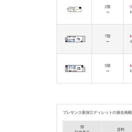
2階
ー
6
7階
ー
4
5階
ー
6
プレサンス新深江ディレットの過去掲載
階
賃料