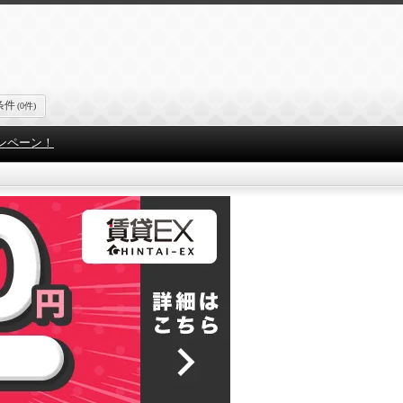
条件
(0件)
ンペーン！