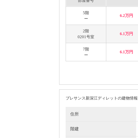
部屋番号
5階
6.2万円
ー
2階
6.1万円
0201号室
7階
6.1万円
ー
プレサンス新深江ディレットの建物情報
住所
階建