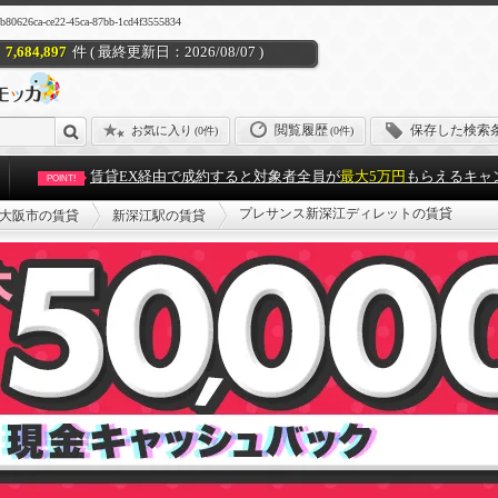
22-45ca-87bb-1cd4f3555834
7,684,897
件 ( 最終更新日：2026/08/07 )
閲覧履歴
保存した検索
お気に入り
(
0件
)
(0件)
賃貸EX経由で成約すると対象者全員が
最大5万円
もらえるキャ
POINT!
プレサンス新深江ディレットの賃貸
大阪市の賃貸
新深江駅の賃貸