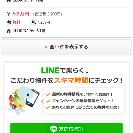
1LDK
/
37.7m
/
1階
5.2万円
(管理費 2,900円)
敷
無料
礼
7.2万円
2
1LDK
/
37.76m
/
1階
全
17
件を表示する