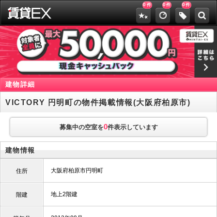
0
0
0
件
件
件
建物詳細
VICTORY 円明町の物件掲載情報(大阪府柏原市)
0
募集中の空室を
件表示しています
建物情報
大阪府柏原市円明町
住所
地上2階建
階建