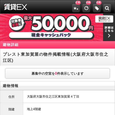
0
0
0
件
件
件
建物詳細
プレスト東加賀屋の物件掲載情報(大阪府大阪市住之
江区)
0
募集中の空室を
件表示しています
建物情報
大阪府大阪市住之江区東加賀屋４丁目
住所
地上4階建
階建