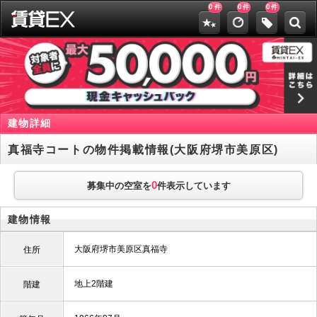
0
0
0
件
件
件
建物詳細
真福寺コートの物件掲載情報(大阪府堺市美原区)
0
募集中の空室を
件表示しています
建物情報
大阪府堺市美原区真福寺
住所
地上2階建
階建