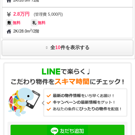
2K
/
28.0m
/
1階
2.8万円
(管理費 5,000円)
敷
無料
礼
無料
2
2K
/
28.0m
/
2階
全
10
件を表示する