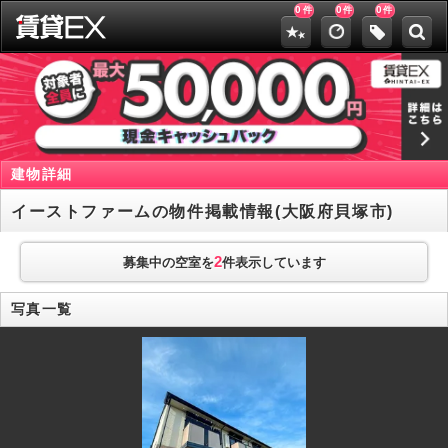
0
0
0
件
件
件
建物詳細
イーストファームの物件掲載情報(大阪府貝塚市)
2
募集中の空室を
件表示しています
写真一覧