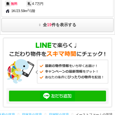
敷
無料
礼
4.7万円
2
1K
/
23.59m
/
1階
全
19
件を表示する
阪府の賃貸
貝塚市の賃貸
貝塚駅の賃貸
イーストファームの賃貸