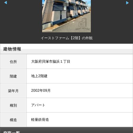
イーストファーム【2階】の外観
建物情報
大阪府貝塚市脇浜１丁目
住所
地上2階建
階建
2002年09月
築年月
アパート
種別
軽量鉄骨造
構造