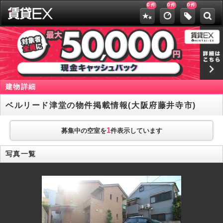
0
0
0
件
件
件
建物詳細
ベルリード津堂の物件掲載情報(大阪府藤井寺市)
1
募集中の空室を
件表示しています
写真一覧