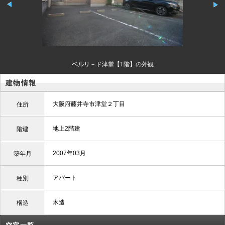
ベルリ－ド津堂【1階】の外観
建物情報
大阪府藤井寺市津堂２丁目
住所
地上2階建
階建
2007年03月
築年月
アパート
種別
木造
構造