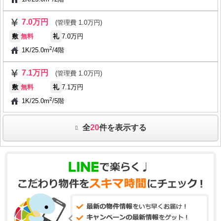
7.0万円
(管理費 1.0万円)
敷
無料
礼
7.0万円
2
1K
/
25.0m
/
4階
7.1万円
(管理費 1.0万円)
敷
無料
礼
7.1万円
2
1K
/
25.0m
/
5階
全
20
件を表示する