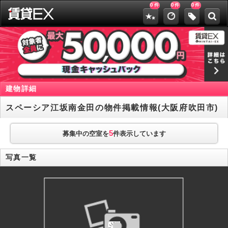
0
0
0
件
件
件
建物詳細
スペーシア江坂南金田の物件掲載情報(大阪府吹田市)
5
募集中の空室を
件表示しています
写真一覧