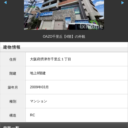
OAZO千里丘【4階】の外観
建物情報
大阪府摂津市千里丘１丁目
住所
地上8階建
階建
2009年03月
築年月
マンション
種別
RC
構造