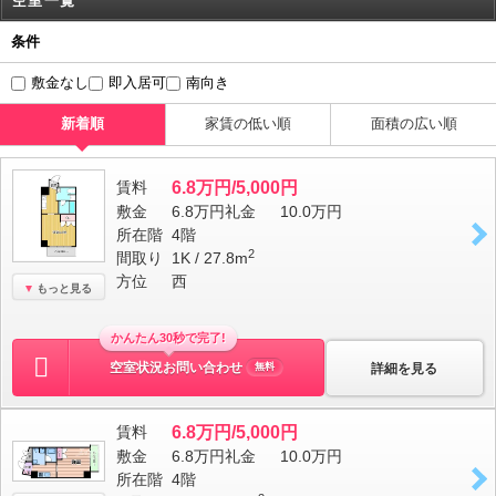
空室一覧
条件
敷金なし
即入居可
南向き
新着順
家賃の低い順
面積の広い順
賃料
6.8万円/5,000円
敷金
6.8万円
礼金
10.0万円
所在階
4階
2
間取り
1K / 27.8m
方位
西
もっと見る
かんたん30秒で完了!
空室状況お問い合わせ
詳細を見る
無料
賃料
6.8万円/5,000円
敷金
6.8万円
礼金
10.0万円
所在階
4階