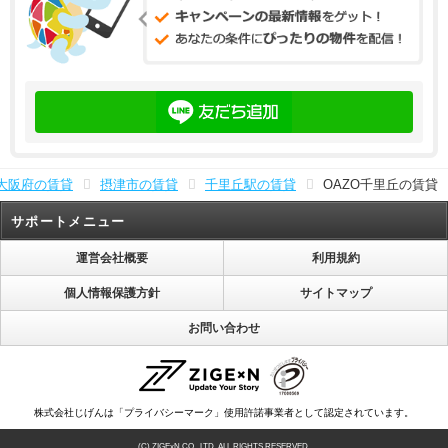
大阪府の賃貸
摂津市の賃貸
千里丘駅の賃貸
OAZO千里丘の賃貸
サポートメニュー
運営会社概要
利用規約
個人情報保護方針
サイトマップ
お問い合わせ
株式会社じげんは「プライバシーマーク」使用許諾事業者として認定されています。
(C) ZIGExN CO., LTD. ALL RIGHTS RESERVED.