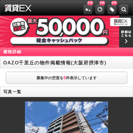
0
0
0
件
件
件
建物詳細
OAZO千里丘の物件掲載情報(大阪府摂津市)
5
募集中の空室を
件表示しています
写真一覧