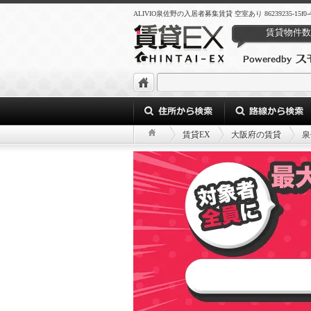
ALIVIO泉佐野の入居者募集賃貸 空室あり 86239235-15f0-419d-
賃貸物件数
賃貸EX
大阪府の賃貸
泉