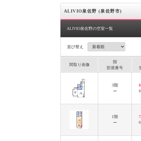
ALIVIO泉佐野 (泉佐野市)
ALIVIO泉佐野の空室一覧
並び替え
階
間取り画像
部屋番号
3階
ー
6
1階
ー
6