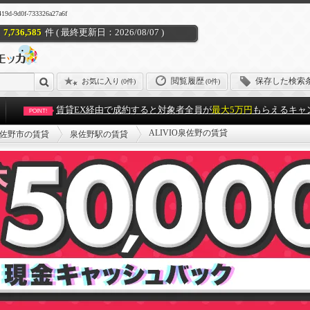
9d0f-733326a27a6f
7,736,585
件 ( 最終更新日：2026/08/07 )
閲覧履歴
保存した検索
お気に入り
(
0件
)
(0件)
賃貸EX経由で成約すると対象者全員が
最大5万円
もらえるキャ
POINT!
ALIVIO泉佐野の賃貸
佐野市の賃貸
泉佐野駅の賃貸