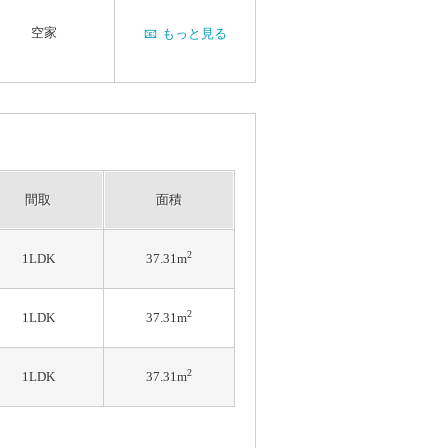
空家
📧
もっと見る
間取
面積
2
1LDK
37.31m
2
1LDK
37.31m
2
1LDK
37.31m