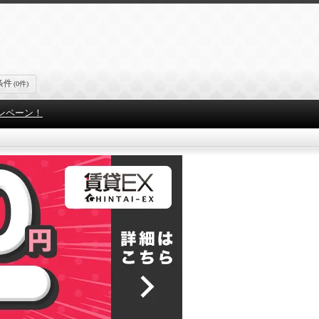
条件
(0件)
ンペーン！