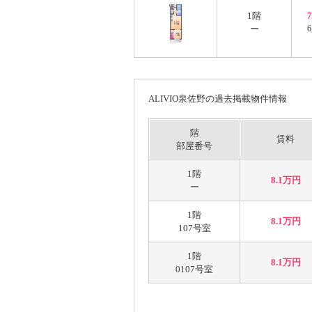
1階
ー
6
ALIVIO泉佐野の過去掲載物件情報
階
賃料
部屋番号
1階
8.1万円
ー
1階
8.1万円
107号室
1階
8.1万円
0107号室