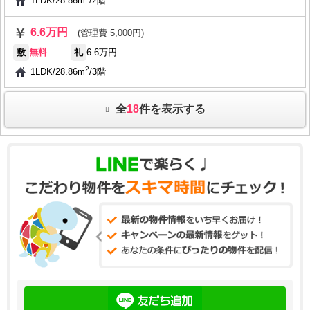
1LDK
/
28.86m
/
2階
6.6万円
(管理費 5,000円)
敷
無料
礼
6.6万円
2
1LDK
/
28.86m
/
3階
全
18
件を表示する