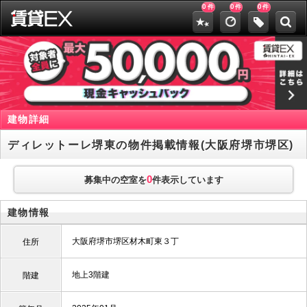
0
0
0
件
件
件
建物詳細
ディレットーレ堺東の物件掲載情報(大阪府堺市堺区)
0
募集中の空室を
件表示しています
建物情報
大阪府堺市堺区材木町東３丁
住所
地上3階建
階建