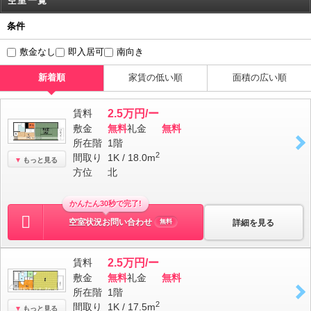
空室一覧
条件
敷金なし
即入居可
南向き
新着順
家賃の低い順
面積の広い順
賃料
2.5万円/ー
敷金
無料
礼金
無料
所在階
1階
2
間取り
1K / 18.0m
もっと見る
方位
北
かんたん30秒で完了!
空室状況お問い合わせ
詳細を見る
無料
賃料
2.5万円/ー
敷金
無料
礼金
無料
所在階
1階
2
間取り
1K / 17.5m
もっと見る