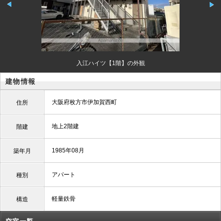
入江ハイツ【1階】の外観
建物情報
大阪府枚方市伊加賀西町
住所
地上2階建
階建
1985年08月
築年月
アパート
種別
軽量鉄骨
構造