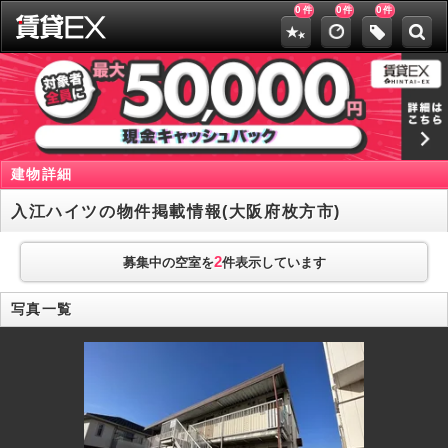
0
0
0
件
件
件
建物詳細
入江ハイツの物件掲載情報(大阪府枚方市)
2
募集中の空室を
件表示しています
写真一覧