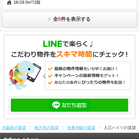
2
1K
/
19.0m
/
1階
全
8
件を表示する
大阪府の賃貸
枚方市の賃貸
光善寺駅の賃貸
入江ハイツの賃貸