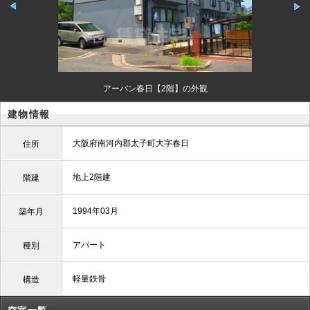
アーバン春日【2階】の外観
建物情報
大阪府南河内郡太子町大字春日
住所
地上2階建
階建
1994年03月
築年月
アパート
種別
軽量鉄骨
構造