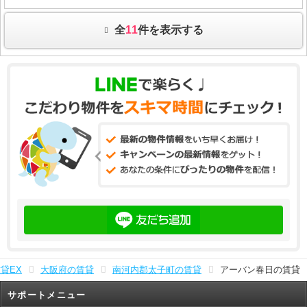
全
11
件を表示する
貸EX
大阪府の賃貸
南河内郡太子町の賃貸
アーバン春日の賃貸
サポートメニュー