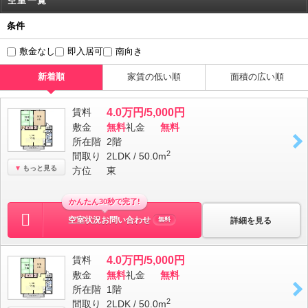
空室一覧
条件
敷金なし
即入居可
南向き
新着順
家賃の低い順
面積の広い順
賃料
4.0万円/5,000円
敷金
無料
礼金
無料
所在階
2階
2
間取り
2LDK / 50.0m
もっと見る
方位
東
かんたん30秒で完了!
空室状況お問い合わせ
詳細を見る
無料
賃料
4.0万円/5,000円
敷金
無料
礼金
無料
所在階
1階
2
間取り
2LDK / 50.0m