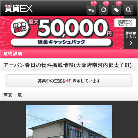
0
0
0
件
件
件
建物詳細
アーバン春日の物件掲載情報(大阪府南河内郡太子町)
4
募集中の空室を
件表示しています
写真一覧