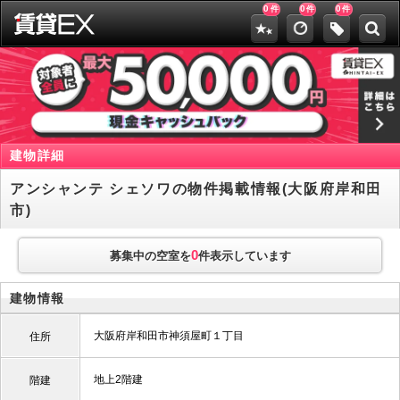
0
0
0
件
件
件
建物詳細
アンシャンテ シェソワの物件掲載情報(大阪府岸和田
市)
0
募集中の空室を
件表示しています
建物情報
大阪府岸和田市神須屋町１丁目
住所
地上2階建
階建