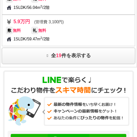
2
1SLDK
/
56.04m
/
2階
5.9万円
(管理費 3,100円)
敷
無料
礼
無料
2
1SLDK
/
59.47m
/
2階
全
19
件を表示する