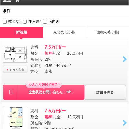
空室一覧
条件
敷金なし
即入居可
南向き
新着順
家賃の低い順
面積の広い順
賃料
7.5万円/ー
敷金
無料
礼金
15.0万円
所在階
2階
2
間取り
2DK / 44.79m
もっと見る
方位
南東
かんたん30秒で完了!
空室状況お問い合わせ
詳細を見る
無料
賃料
7.5万円/ー
敷金
無料
礼金
15.0万円
所在階
2階
2