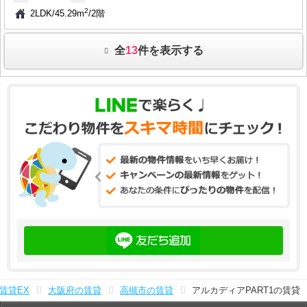
2
2LDK
/
45.29m
/
2階
全
13
件を表示する
賃貸EX
大阪府の賃貸
高槻市の賃貸
アルカディアPART1の賃貸