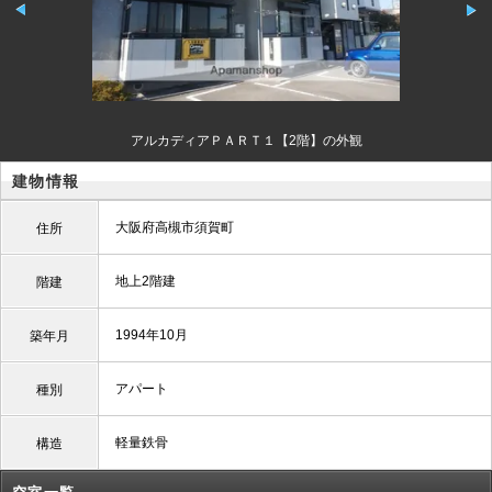
アルカディアＰＡＲＴ１【2階】の外観
建物情報
大阪府高槻市須賀町
住所
地上2階建
階建
1994年10月
築年月
アパート
種別
軽量鉄骨
構造