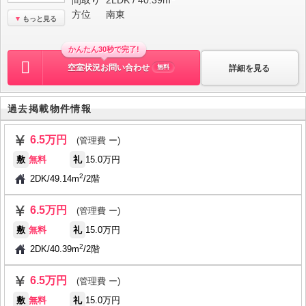
間取り
2LDK / 40.39m
方位
南東
もっと見る
かんたん30秒で完了!
空室状況お問い合わせ
詳細を見る
無料
過去掲載物件情報
6.5万円
(管理費 ー)
敷
無料
礼
15.0万円
2
2DK
/
49.14m
/
2階
6.5万円
(管理費 ー)
敷
無料
礼
15.0万円
2
2DK
/
40.39m
/
2階
6.5万円
(管理費 ー)
敷
無料
礼
15.0万円