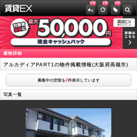
0
0
0
件
件
件
建物詳細
アルカディアPART1の物件掲載情報(大阪府高槻市)
2
募集中の空室を
件表示しています
写真一覧