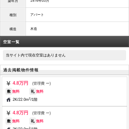
1976年03月
築年月
アパート
種別
木造
構造
空室一覧
当サイト内で現在空室はありません
過去掲載物件情報
4.8万円
(管理費 ー)
敷
無料
礼
無料
2
2K
/
22.0m
/
1階
4.8万円
(管理費 ー)
敷
無料
礼
無料
2