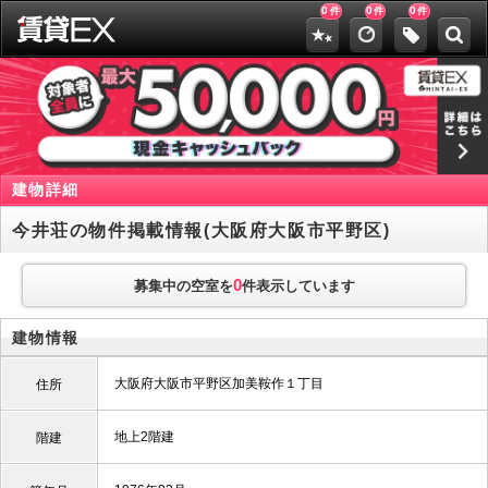
0
0
0
件
件
件
建物詳細
今井荘の物件掲載情報(大阪府大阪市平野区)
0
募集中の空室を
件表示しています
建物情報
大阪府大阪市平野区加美鞍作１丁目
住所
地上2階建
階建