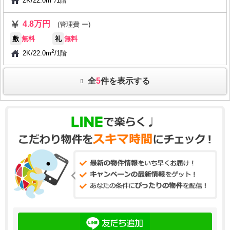
2K
/
22.0m
/
1階
4.8万円
(管理費 ー)
敷
無料
礼
無料
2
2K
/
22.0m
/
1階
全
5
件を表示する