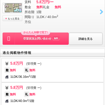
賃料
5.8万円/ー
敷金
無料
礼金
無料
所在階
1階
2
間取り
1LDK / 40.0m
もっと見る
方位
かんたん30秒で完了!
空室状況お問い合わせ
詳細を見る
無料
過去掲載物件情報
5.8万円
(管理費 ー)
敷
無料
礼
無料
2
1LDK
/
36.16m
/
1階
5.8万円
(管理費 ー)
敷
無料
礼
無料
2
1LDK
/
40.0m
/
1階