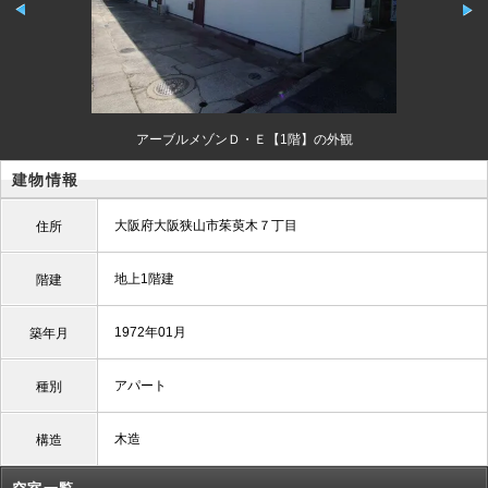
アーブルメゾンＤ・Ｅ【1階】の外観
建物情報
大阪府大阪狭山市茱萸木７丁目
住所
地上1階建
階建
1972年01月
築年月
アパート
種別
木造
構造