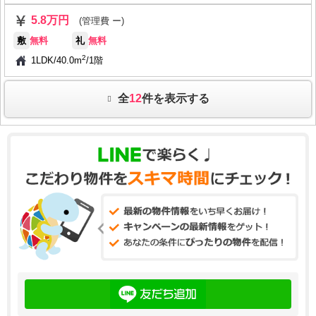
5.8万円
(管理費 ー)
敷
無料
礼
無料
2
1LDK
/
40.0m
/
1階
全
12
件を表示する