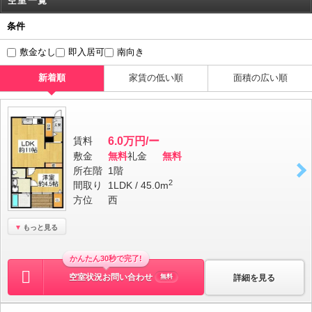
空室一覧
条件
敷金なし
即入居可
南向き
新着順
家賃の低い順
面積の広い順
賃料
6.0万円/ー
敷金
無料
礼金
無料
所在階
1階
2
間取り
1LDK / 45.0m
方位
西
もっと見る
かんたん30秒で完了!
空室状況お問い合わせ
詳細を見る
無料