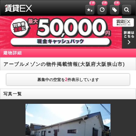
0
0
0
件
件
件
建物詳細
アーブルメゾンの物件掲載情報(大阪府大阪狭山市)
2
募集中の空室を
件表示しています
写真一覧