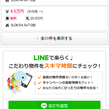
3LDK
/
54.0m
/
2階
6.5万円
(管理費 ー)
敷
無料
礼
15.0万円
2
3LDK
/
54.5m
/
2階
全
20
件を表示する