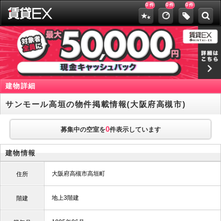
0
0
0
件
件
件
建物詳細
サンモール高垣の物件掲載情報(大阪府高槻市)
0
募集中の空室を
件表示しています
建物情報
大阪府高槻市高垣町
住所
地上3階建
階建