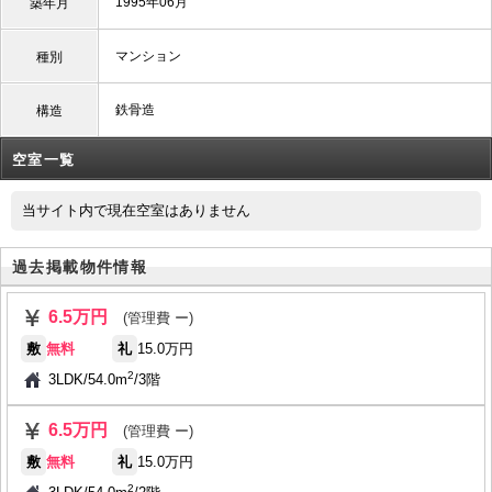
1995年06月
築年月
マンション
種別
鉄骨造
構造
空室一覧
当サイト内で現在空室はありません
過去掲載物件情報
6.5万円
(管理費 ー)
敷
無料
礼
15.0万円
2
3LDK
/
54.0m
/
3階
6.5万円
(管理費 ー)
敷
無料
礼
15.0万円
2