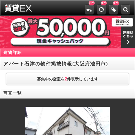
0
0
0
件
件
件
建物詳細
アパート石津の物件掲載情報(大阪府池田市)
2
募集中の空室を
件表示しています
写真一覧