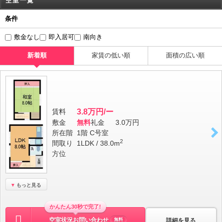
空室一覧
条件
敷金なし
即入居可
南向き
新着順
家賃の低い順
面積の広い順
賃料
3.8万円/ー
敷金
無料
礼金
3.0万円
所在階
1階 C号室
2
間取り
1LDK / 38.0m
方位
もっと見る
かんたん30秒で完了!
空室状況お問い合わせ
詳細を見る
無料