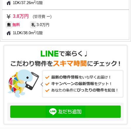
2
1DK
/
37.26m
/
1階
3.8万円
(管理費 ー)
敷
無料
礼
3.0万円
2
1LDK
/
38.0m
/
1階