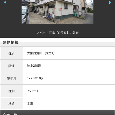
アパート石津【C号室】の外観
建物情報
大阪府池田市姫室町
住所
地上2階建
階建
1971年10月
築年月
アパート
種別
木造
構造