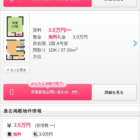
賃料
3.5万円/ー
敷金
無料
礼金
3.0万円
所在階
1階 A号室
2
間取り
1DK / 37.26m
方位
もっと見る
かんたん30秒で完了!
空室状況お問い合わせ
詳細を見る
無料
過去掲載物件情報
3.5万円
(管理費 ー)
敷
無料
礼
3.0万円