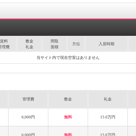
賃料
敷金
間取
方位
入居時期
管理費
礼金
面積
当サイト内で現在空室はありません
管理費
敷金
礼金
6,000円
無料
15.0万円
6,000円
無料
15.0万円