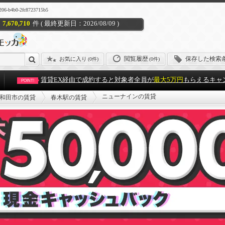
4b0-2fc8723715b5
7,670,710
件 ( 最終更新日：2026/08/09 )
閲覧履歴
保存した検索
お気に入り
(
0件
)
(0件)
賃貸EX経由で成約すると対象者全員が
最大5万円
もらえるキャ
POINT!
ニューナインの賃貸
和田市の賃貸
春木駅の賃貸