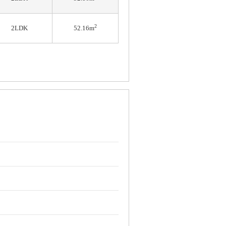
2
2LDK
52.16m