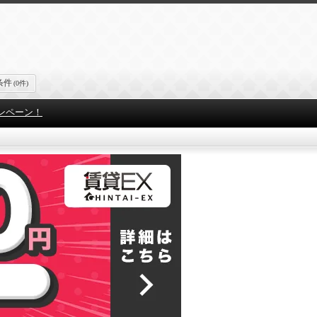
条件
(0件)
ンペーン！