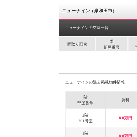
ニューナイン (岸和田市)
ニューナインの空室一覧
階
間取り画像
部屋番号
ニューナインの過去掲載物件情報
階
賃料
部屋番号
2階
8.8万円
201号室
1階
8.8万円