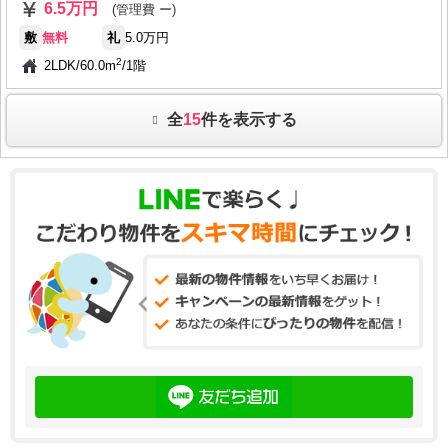
6.5万円
(管理費 ー)
敷
無料
礼
5.0万円
2
2LDK
/
60.0m
/
1階
全
15
件を表示する