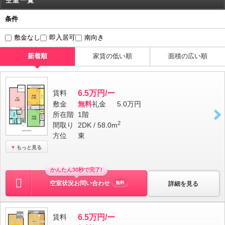
空室一覧
条件
敷金なし
即入居可
南向き
新着順
家賃の低い順
面積の広い順
賃料
6.5万円/ー
敷金
無料
礼金
5.0万円
所在階
1階
2
間取り
2DK / 58.0m
方位
東
もっと見る
かんたん30秒で完了!
空室状況お問い合わせ
詳細を見る
無料
賃料
6.5万円/ー