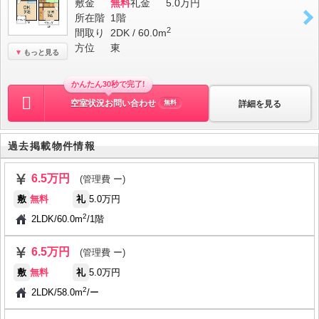
敷金
無料
礼金
5.0万円
所在階
1階
2
間取り
2DK / 60.0m
方位
東
もっと見る
かんたん30秒で完了!
空室状況お問い合わせ
詳細を見る
無料
過去掲載物件情報
6.5万円
(管理費 ー)
敷
無料
礼
5.0万円
2
2LDK
/
60.0m
/
1階
6.5万円
(管理費 ー)
敷
無料
礼
5.0万円
2
2LDK
/
58.0m
/
ー