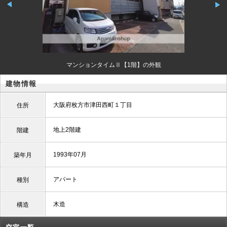
マンションタイムⅡ【1階】の外観
建物情報
大阪府枚方市津田西町１丁目
住所
地上2階建
階建
1993年07月
築年月
アパート
種別
木造
構造