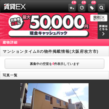
0
0
0
件
件
件
建物詳細
マンションタイムIIの物件掲載情報(大阪府枚方市)
4
募集中の空室を
件表示しています
写真一覧