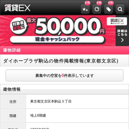
0
0
0
件
件
件
建物詳細
ダイホープラザ駒込の物件掲載情報(東京都文京区)
0
募集中の空室を
件表示しています
建物情報
東京都文京区本駒込５丁目
住所
地上6階建
階建