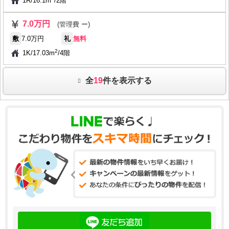
1R
/
16.1m
/
2階
7.0万円
(管理費 ー)
敷
7.0万円
礼
無料
2
1K
/
17.03m
/
4階
全
19
件を表示する