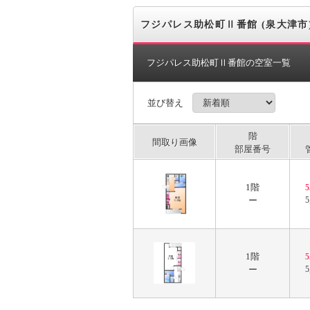
フジパレス助松町Ⅱ番館 (泉大津市
フジパレス助松町Ⅱ番館の空室一覧
並び替え
階
間取り画像
部屋番号
1階
ー
5
1階
ー
5