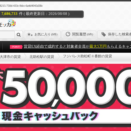
-433c-9dcc-6a4d4045d38c
7,686,733
件 ( 最終更新日：2026/08/08 )
閲覧履歴
保存した検索
お気に入り
(
0件
)
(0件)
賃貸EX経由で成約すると対象者全員が
最大5万円
もらえるキャ
POINT!
フジパレス助松町Ⅱ番館の賃貸
大津市の賃貸
北助松駅の賃貸