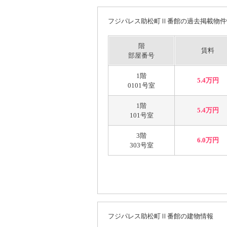
フジパレス助松町Ⅱ番館の過去掲載物件
階
賃料
部屋番号
1階
5.4万円
0101号室
1階
5.4万円
101号室
3階
6.0万円
303号室
フジパレス助松町Ⅱ番館の建物情報