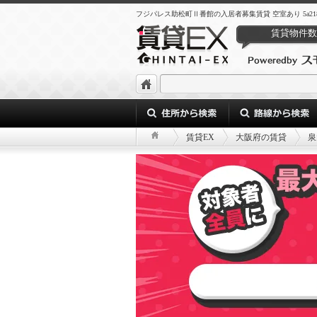
フジパレス助松町Ⅱ番館の入居者募集賃貸 空室あり 5a218215-750d
賃貸物件数
賃貸EX
大阪府の賃貸
泉