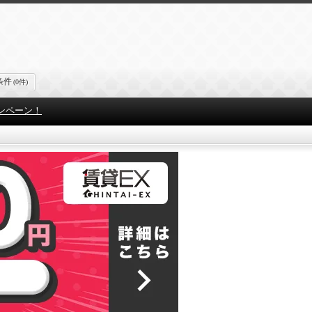
条件
(0件)
ンペーン！