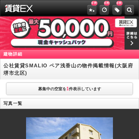
0
0
0
件
件
件
建物詳細
公社賃貸SMALIO ペア浅香山の物件掲載情報(大阪府
堺市北区)
1
募集中の空室を
件表示しています
写真一覧