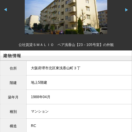
公社賃貸ＳＭＡＬＩＯ ペア浅香山【23－105号室】の外観
建物情報
大阪府堺市北区東浅香山町３丁
住所
地上5階建
階建
1988年04月
築年月
マンション
種別
RC
構造