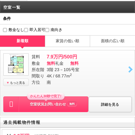
空室一覧
条件
敷金なし
即入居可
南向き
新着順
家賃の低い順
面積の広い順
賃料
7.9万円/500円
敷金
無料
礼金
無料
所在階
3階 23－105号室
2
間取り
4K / 68.77m
方位
南
もっと見る
かんたん30秒で完了!
空室状況お問い合わせ
詳細を見る
無料
過去掲載物件情報