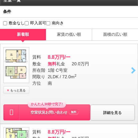
空室一覧
条件
敷金なし
即入居可
南向き
新着順
家賃の低い順
面積の広い順
賃料
8.8万円/ー
敷金
無料
礼金
20.0万円
所在階
1階 C号室
2
間取り
2LDK / 72.0m
方位
南
もっと見る
かんたん30秒で完了!
空室状況お問い合わせ
詳細を見る
無料
賃料
8.8万円/ー