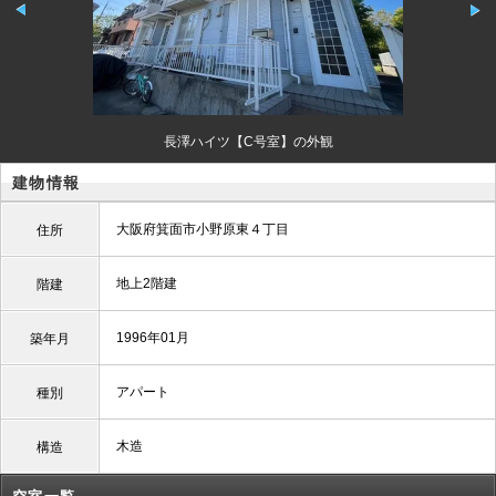
長澤ハイツ【C号室】の外観
建物情報
大阪府箕面市小野原東４丁目
住所
地上2階建
階建
1996年01月
築年月
アパート
種別
木造
構造