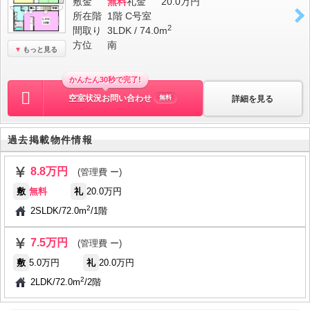
敷金
無料
礼金
20.0万円
所在階
1階 C号室
2
間取り
3LDK / 74.0m
方位
南
もっと見る
かんたん30秒で完了!
空室状況お問い合わせ
詳細を見る
無料
過去掲載物件情報
8.8万円
(管理費 ー)
敷
無料
礼
20.0万円
2
2SLDK
/
72.0m
/
1階
7.5万円
(管理費 ー)
敷
5.0万円
礼
20.0万円
2
2LDK
/
72.0m
/
2階