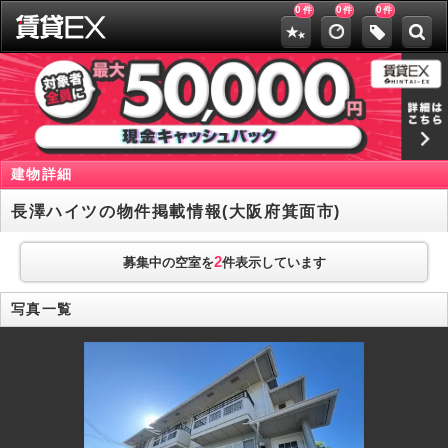
0
0
0
件
件
件
建物詳細
長澤ハイツの物件掲載情報(大阪府箕面市)
2
募集中の空室を
件表示しています
写真一覧