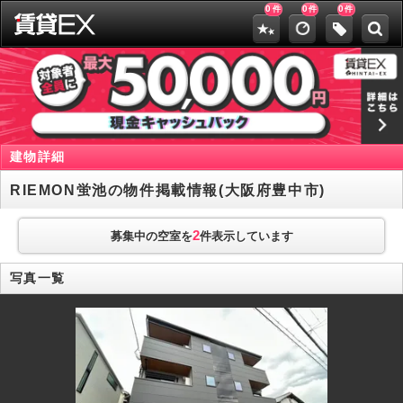
0
0
0
件
件
件
建物詳細
RIEMON蛍池の物件掲載情報(大阪府豊中市)
2
募集中の空室を
件表示しています
写真一覧