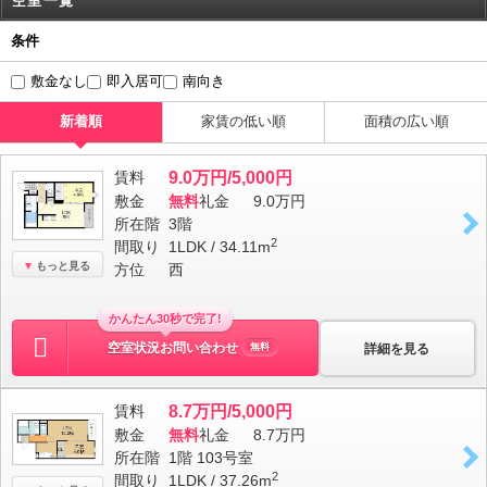
空室一覧
条件
敷金なし
即入居可
南向き
新着順
家賃の低い順
面積の広い順
賃料
9.0万円/5,000円
敷金
無料
礼金
9.0万円
所在階
3階
2
間取り
1LDK / 34.11m
もっと見る
方位
西
かんたん30秒で完了!
空室状況お問い合わせ
詳細を見る
無料
賃料
8.7万円/5,000円
敷金
無料
礼金
8.7万円
所在階
1階 103号室
2
間取り
1LDK / 37.26m