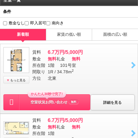
空室一覧
条件
敷金なし
即入居可
南向き
新着順
家賃の低い順
面積の広い順
賃料
6.7万円/5,000円
敷金
無料
礼金
無料
所在階
1階 101号室
2
間取り
1R / 34.78m
方位
北東
もっと見る
かんたん30秒で完了!
空室状況お問い合わせ
詳細を見る
無料
賃料
6.7万円/5,000円
敷金
無料
礼金
無料
所在階
1階