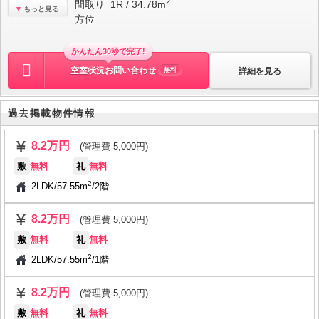
2
間取り
1R / 34.78m
もっと見る
方位
かんたん30秒で完了!
空室状況お問い合わせ
詳細を見る
無料
過去掲載物件情報
8.2万円
(管理費 5,000円)
敷
無料
礼
無料
2
2LDK
/
57.55m
/
2階
8.2万円
(管理費 5,000円)
敷
無料
礼
無料
2
2LDK
/
57.55m
/
1階
8.2万円
(管理費 5,000円)
敷
無料
礼
無料