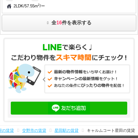
2
2LDK
/
57.55m
/
ー
全
16
件を表示する
府の賃貸
交野市の賃貸
星田駅の賃貸
キャルムコート星田の賃貸