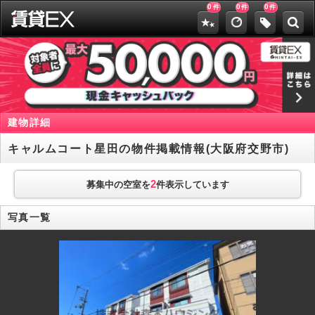
0
0
0
件
件
件
建物詳細
キャルムコート星田の物件掲載情報(大阪府交野市)
2
募集中の空室を
件表示しています
写真一覧