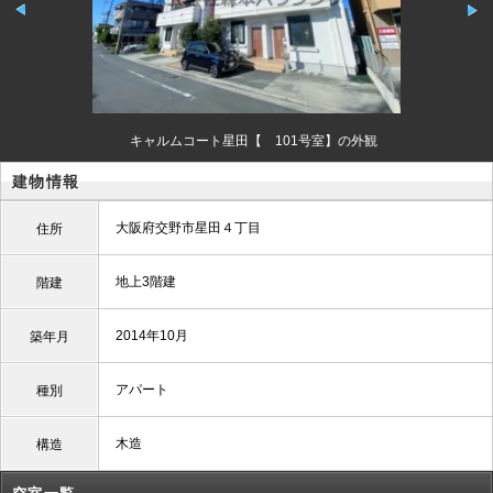
キャルムコート星田【 101号室】の外観
建物情報
大阪府交野市星田４丁目
住所
地上3階建
階建
2014年10月
築年月
アパート
種別
木造
構造