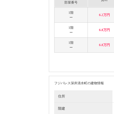
部屋番号
1階
6.2万円
ー
1階
6.8万円
ー
1階
6.8万円
ー
フジパレス深井清水町の建物情報
住所
階建