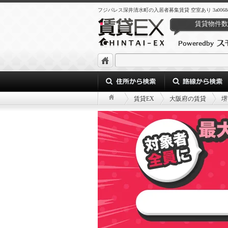
フジパレス深井清水町の入居者募集賃貸 空室あり 3a0068d3-b941-4
賃貸物件数
賃貸EX
大阪府の賃貸
堺