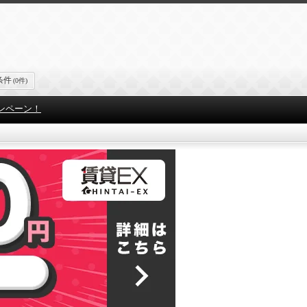
条件
(0件)
ンペーン！