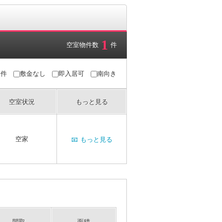
1
空室物件数
件
条件
敷金なし
即入居可
南向き
空室状況
もっと見る
空家
📧
もっと見る
間取
面積