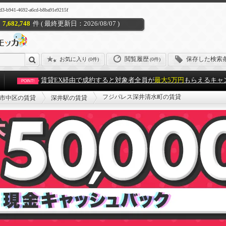
692-a6cd-b8ba91e9215f
7,682,748
件 ( 最終更新日：2026/08/07 )
閲覧履歴
保存した検索
お気に入り
(
0件
)
(0件)
賃貸EX経由で成約すると対象者全員が
最大5万円
もらえるキャ
POINT!
フジパレス深井清水町の賃貸
市中区の賃貸
深井駅の賃貸