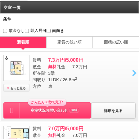
空室一覧
条件
敷金なし
即入居可
南向き
新着順
家賃の低い順
面積の広い順
賃料
7.3万円/5,000円
敷金
無料
礼金
7.3万円
所在階
3階
2
間取り
1LDK / 26.8m
方位
東
もっと見る
かんたん30秒で完了!
空室状況お問い合わせ
詳細を見る
無料
賃料
7.0万円/5,000円
敷金
無料
礼金
7.0万円