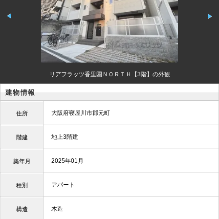
リアフラッツ香里園ＮＯＲＴＨ【3階】の外観
建物情報
大阪府寝屋川市郡元町
住所
地上3階建
階建
2025年01月
築年月
アパート
種別
木造
構造