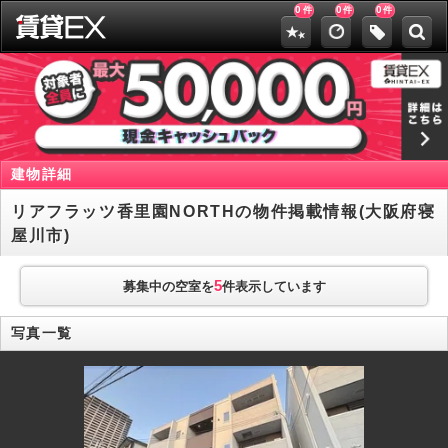
0
0
0
件
件
件
建物詳細
リアフラッツ香里園NORTHの物件掲載情報(大阪府寝
屋川市)
5
募集中の空室を
件表示しています
写真一覧